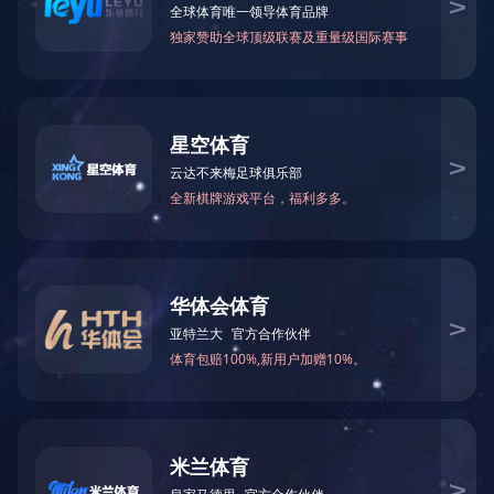
关于我们
公司地址：济南市
业务范围
滕州市青啤大
经典案例
邮编：277599
BIM咨询
邮箱：18678250
电话：0632-559
招标信息
招标部电话：0632
政策法规
联系我们