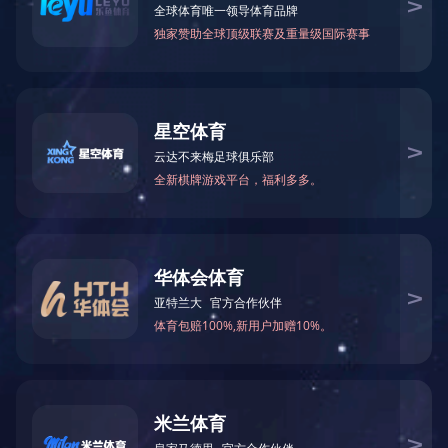
关于我们
业务范围
经典案例
BIM咨询
招标信息
政策法规
联系我们