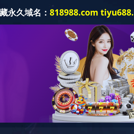
范围
经典案例
BIM咨询
招
理