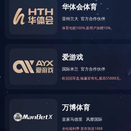
项目管理
工程造价
招标代理
BIM咨询
工程监理
会计事务所
资产评估事务所