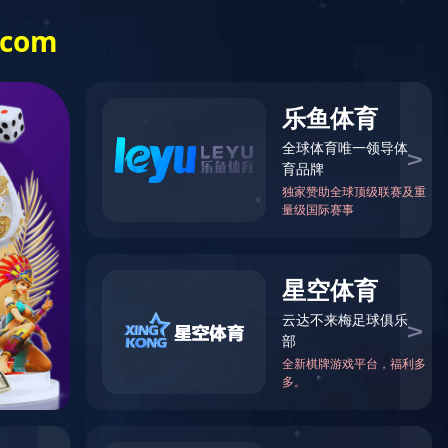
标信息
政策法规
联系我们
您现在的位置：
米兰网页版
>
业务范围
>
项目管理