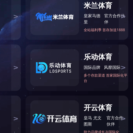
2023-11-29
页
尾页