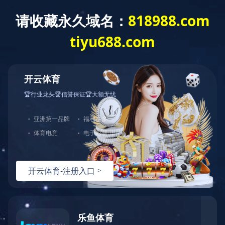
米兰网页版
欢迎访问米兰网页版-米兰体育(中国) 网站 今天是：
米兰网页版-米兰
关于我们
业务范围
体育(中国)
经典案例
网站导航